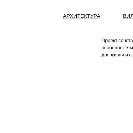
АРХИТЕКТУРА
ВИЛЛЫ
Проект сочетает современн
особенностям крыма, предл
для жизни и созерцания мор